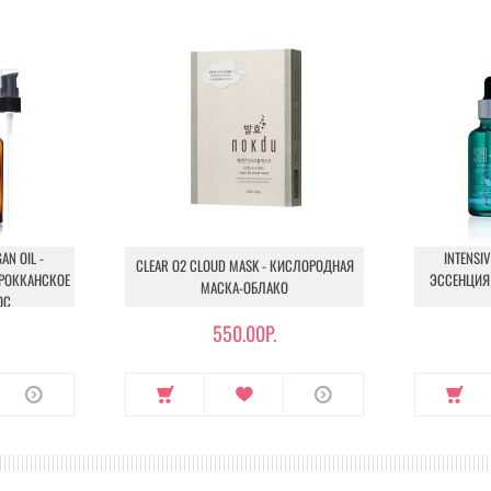
N OIL -
INTENSIV
CLEAR O2 CLOUD MASK - КИСЛОРОДНАЯ
АРОККАНСКОЕ
ЭССЕНЦИЯ
МАСКА-ОБЛАКО
ОС
550.00Р.