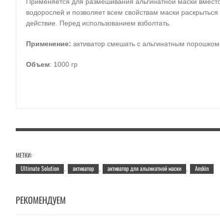
Применяется для размешивания альгинатной маски вместо
водорослей и позволяет всем свойствам маски раскрыться 
действие. Перед использованием взболтать.
Применение:
активатор смешать с альгинатным порошком 
Объем
: 1000 гр
МЕТКИ:
Ultimate Solution
активатор
активатор для альгинатной маски
Anskin
,
,
,
РЕКОМЕНДУЕМ