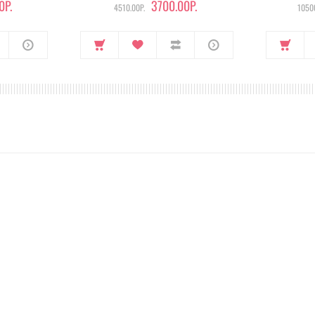
0Р.
3700.00Р.
4510.00Р.
10500