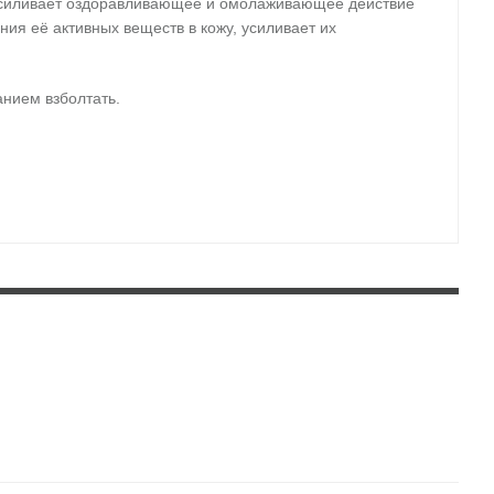
 усиливает оздоравливающее и омолаживающее действие
ния её активных веществ в кожу, усиливает их
анием взболтать.