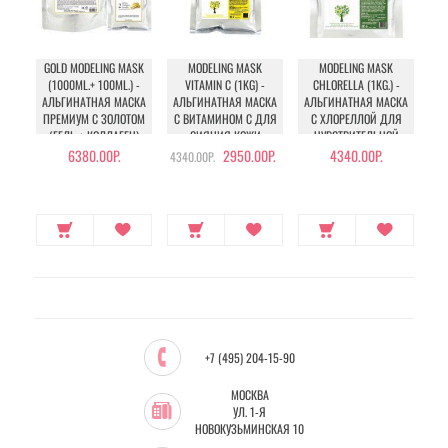
GOLD MODELING MASK
MODELING MASK
MODELING MASK
(1000ML.+ 100ML.) -
VITAMIN C (1KG) -
CHLORELLA (1KG.) -
АЛЬГИНАТНАЯ МАСКА
АЛЬГИНАТНАЯ МАСКА
АЛЬГИНАТНАЯ МАСКА
ПРЕМИУМ С ЗОЛОТОМ
С ВИТАМИНОМ С ДЛЯ
С ХЛОРЕЛЛОЙ ДЛЯ
(ГЕЛЬ + КОЛЛАГЕН)
СИЯНИЯ КОЖИ
ЧУВСТВИТЕЛЬНОЙ
КОЖИ
6380.00Р.
2950.00Р.
4340.00Р.
4340.00Р.
+7 (495) 204-15-90
МОСКВА
УЛ. 1-Я
НОВОКУЗЬМИНСКАЯ 10