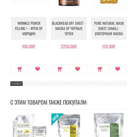
WRINKLE POWER
BLACKHEAD OFF SHEET -
PURE NATURAL MASK
MU
FILLING + - КРЕМ ОТ
МАСКА ОТ ЧЕРНЫХ
SHEET (SNAIL) -
- 
МОРЩИН
ТОЧЕК
УЛИТОЧНАЯ МАСКА
Э
700.00Р.
2250.00Р.
120.00Р.
С ЭТИМ ТОВАРОМ ТАКЖЕ ПОКУПАЛИ: