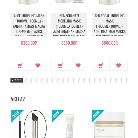
ALOE MODELING MASK
POMEGRANATE
CHARCOAL MODELING
(1000ML.+100ML.) -
MODELING MASK
MASK
CO
АЛЬГИНАТНАЯ МАСКА
(1000ML.+100ML.) -
(1000ML.+100ML.) -
МА
ПРЕМИУМ С АЛОЭ
АЛЬГИНАТНАЯ МАСКА
АЛЬГИНАТНАЯ МАСКА
(ГЕЛЬ + КОЛЛАГЕН)
ПРЕМИУМ С ГРАНАТОМ
ПРЕМИУМ С УГЛЕМ
(ГЕЛЬ + КОЛЛАГЕН)
(ГЕЛЬ + КОЛЛАГЕН)
6380.00Р.
6380.00Р.
5880.00Р.
258
АКЦИИ