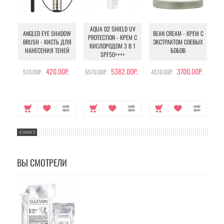
AQUA O2 SHIELD UV
B
ANGLED EYE SHADOW
BEAN CREAM - КРЕМ С
PROTECTION - КРЕМ С
BRUSH - КИСТЬ ДЛЯ
ЭКСТРАКТОМ СОЕВЫХ
КИСЛОРОДОМ 3 В 1
УХ
НАНЕСЕНИЯ ТЕНЕЙ
БОБОВ
SPF50++++
420.00Р.
5382.00Р.
3700.00Р.
570.00Р.
6570.00Р.
4510.00Р.
105
ВЫ СМОТРЕЛИ