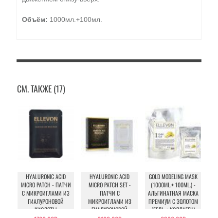
Объём:
1000мл.+100мл.
СМ. ТАКЖЕ (17)
HYALURONIC ACID
HYALURONIC ACID
GOLD MODELING MASK
MICRO PATCH - ПАТЧИ
MICRO PATCH SET -
(1000ML.+ 100ML.) -
CO
С МИКРОИГЛАМИ ИЗ
ПАТЧИ C
АЛЬГИНАТНАЯ МАСКА
МА
ГИАЛУРОНОВОЙ
МИКРОИГЛАМИ ИЗ
ПРЕМИУМ С ЗОЛОТОМ
КИСЛОТЫ
ГИАЛУРОНОВОЙ
(ГЕЛЬ + КОЛЛАГЕН)
КИСЛОТЫ