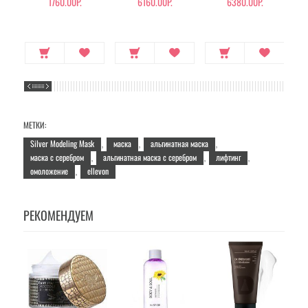
1760.00Р.
6160.00Р.
6380.00Р.
258
МЕТКИ:
Silver Modeling Mask
маска
альгинатная маска
,
,
,
маска с серебром
альгинатная маска с серебром
лифтинг
,
,
,
омоложение
ellevon
,
РЕКОМЕНДУЕМ