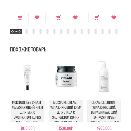
ПОХОЖИЕ ТОВАРЫ
MOISTURE EYE CREAM -
MOISTURE CREAM -
CERAMIDE LOTION -
F
УВЛАЖНЯЮЩИЙ КРЕМ
УВЛАЖНЯЮЩИЙ КРЕМ
УВЛАЖНЯЮЩИЙ,
10
ДЛЯ ВЕК С
ДЛЯ ЛИЦА С
ВЫРАВНИВАЮЩИЙ
ЭКСТРАКТОМ КОРНЯ
ЭКСТРАКТОМ КОРНЯ
ТОН КОЖИ КРЕМ-
ВО
КОГТЯ ДЬЯВОЛА
КОГТЯ ДЬЯВОЛА
ЛОСЬОН ДЛЯ ЛИЦА С
КЕРАМИДОМ И
А
1810.00Р.
1530.00Р.
4700.00Р.