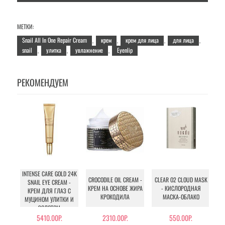
МЕТКИ:
Snail All In One Repair Cream
крем
крем для лица
для лица
,
,
,
,
snail
улитка
увлажнение
Eyenlip
,
,
,
РЕКОМЕНДУЕМ
INTENSE CARE GOLD 24K
T
CROCODILE OIL CREAM -
CLEAR O2 CLOUD MASK
SNAIL EYE CREAM -
КРЕМ НА ОСНОВЕ ЖИРА
- КИСЛОРОДНАЯ
КРЕМ ДЛЯ ГЛАЗ С
КРОКОДИЛА
МАСКА-ОБЛАКО
МУЦИНОМ УЛИТКИ И
ЭК
ЗОЛОТОМ
5410.00Р.
2310.00Р.
550.00Р.
23