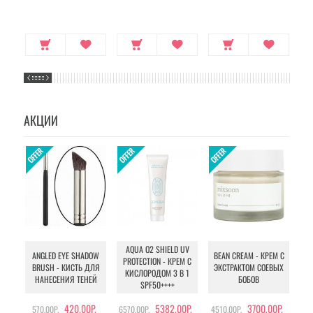
КОМПЛЕКСОМ
ВИТАМИНОВ
АКЦИИ
AQUA O2 SHIELD UV
B
ANGLED EYE SHADOW
BEAN CREAM - КРЕМ С
PROTECTION - КРЕМ С
BRUSH - КИСТЬ ДЛЯ
ЭКСТРАКТОМ СОЕВЫХ
КИСЛОРОДОМ 3 В 1
УХ
НАНЕСЕНИЯ ТЕНЕЙ
БОБОВ
SPF50++++
420.00Р.
5382.00Р.
3700.00Р.
570.00Р.
6570.00Р.
4510.00Р.
105