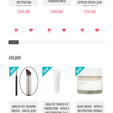
ГАММАМЕЛИСА
ЭКСТРАКТОМ
ПРОТИВ ПЯТЕН ДЛЯ
ГАМАМЕЛИСА
КОЖИ ЛИЦА
2390.00Р.
1900.00Р.
1720.00Р.
АКЦИИ
AQUA O2 SHIELD UV
B
ANGLED EYE SHADOW
BEAN CREAM - КРЕМ С
PROTECTION - КРЕМ С
BRUSH - КИСТЬ ДЛЯ
ЭКСТРАКТОМ СОЕВЫХ
КИСЛОРОДОМ 3 В 1
УХ