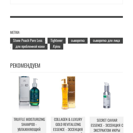
МЕТКИ:
Stone Peach Pore Less
Tightener
сыворотка
сыворотка для лица
,
,
,
для проблемной кожи
A'pieu
,
,
РЕКОМЕНДУЕМ
TRUFFLE MOISTURIZING
COLLAGEN & LUXURY
SECRET CAVIAR
SHAMPOO -
GOLD REVITALIZING
ESSENCE - ЭССЕНЦИЯ С
УВЛАЖНЯЮЩИЙ
ESSENCE - ЭССЕНЦИЯ
ЭКСТРАКТОМ ИКРЫ