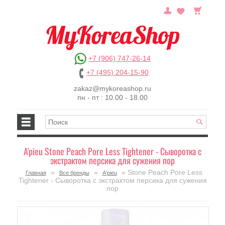
+7 (906) 747-26-14
+7 (495) 204-15-90
zakaz@mykoreashop.ru
пн - пт : 10.00 - 18.00
A'pieu Stone Peach Pore Less Tightener - Сыворотка с
экстрактом персика для сужения пор
»
»
» Stone Peach Pore Less
Главная
Все бренды
A'pieu
Tightener - Сыворотка с экстрактом персика для сужения
пор