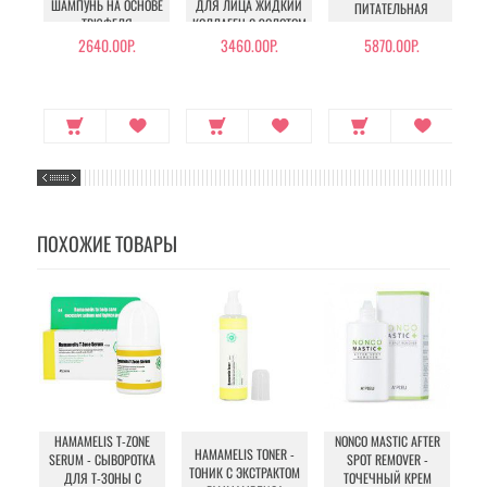
ШАМПУНЬ НА ОСНОВЕ
ДЛЯ ЛИЦА ЖИДКИЙ
ПИТАТЕЛЬНАЯ
ТРЮФЕЛЯ
КОЛЛАГЕН С ЗОЛОТОМ
2640.00Р.
3460.00Р.
5870.00Р.
ПОХОЖИЕ ТОВАРЫ
HAMAMELIS T-ZONE
NONCO MASTIC AFTER
HAMAMELIS TONER -
SERUM - СЫВОРОТКА
SPOT REMOVER -
LE
ТОНИК С ЭКСТРАКТОМ
ДЛЯ Т-ЗОНЫ С
ТОЧЕЧНЫЙ КРЕМ
К