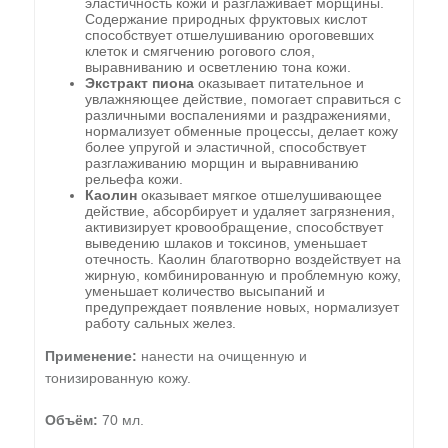
эластичность кожи и разглаживает морщины.
Содержание природных фруктовых кислот
способствует отшелушиванию ороговевших
клеток и смягчению рогового слоя,
выравниванию и осветлению тона кожи.
Экстракт пиона
оказывает питательное и
увлажняющее действие, помогает справиться с
различными воспалениями и раздражениями,
нормализует обменные процессы, делает кожу
более упругой и эластичной, способствует
разглаживанию морщин и выравниванию
рельефа кожи.
Каолин
оказывает мягкое отшелушивающее
действие, абсорбирует и удаляет загрязнения,
активизирует кровообращение, способствует
выведению шлаков и токсинов, уменьшает
отечность. Каолин благотворно воздействует на
жирную, комбинированную и проблемную кожу,
уменьшает количество высыпаний и
предупреждает появление новых, нормализует
работу сальных желез.
Применение:
нанести на очищенную и
тонизированную кожу.
Объём:
70 мл.