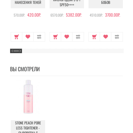
НАНЕСЕНИЯ ТЕНЕЙ
БОБОВ
SPF50++++
420.00Р.
5382.00Р.
3700.00Р.
570.00Р.
6570.00Р.
4510.00Р.
105
ВЫ СМОТРЕЛИ
STONE PEACH PORE
LESS TIGHTENER -
СЫВОРОТКА С