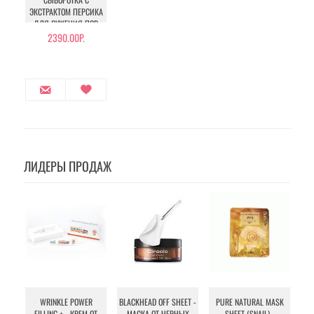
ЭКСТРАКТОМ ПЕРСИКА
ДЛЯ СУЖЕНИЯ ПОР
2390.00Р.
ЛИДЕРЫ ПРОДАЖ
WRINKLE POWER
BLACKHEAD OFF SHEET -
PURE NATURAL MASK
MU
FILLING + - КРЕМ ОТ
МАСКА ОТ ЧЕРНЫХ
SHEET (SNAIL) -
- 