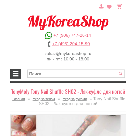
+7 (906) 747-26-14
+7 (495) 204-15-90
zakaz@mykoreashop.ru
пн - пт : 10.00 - 18.00
TonyMoly Tony Nail Shuffle SH02 - Лак-суфле для ногтей
»
»
» Tony Nail Shuffle
Главная
Уход за телом
Уход за руками
SH02 - Лак-суфле для ногтей