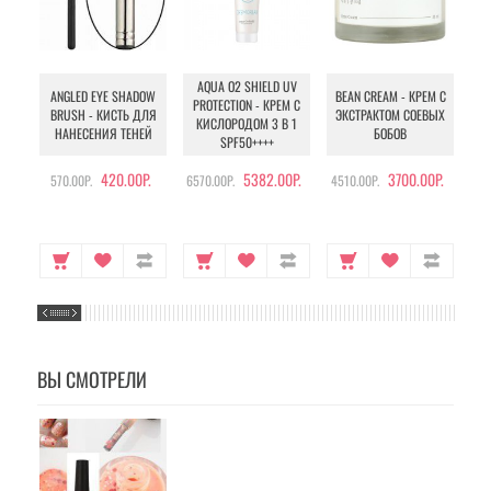
AQUA O2 SHIELD UV
B
ANGLED EYE SHADOW
BEAN CREAM - КРЕМ С
PROTECTION - КРЕМ С
BRUSH - КИСТЬ ДЛЯ
ЭКСТРАКТОМ СОЕВЫХ
КИСЛОРОДОМ 3 В 1
УХ
НАНЕСЕНИЯ ТЕНЕЙ
БОБОВ
SPF50++++
420.00Р.
5382.00Р.
3700.00Р.
570.00Р.
6570.00Р.
4510.00Р.
105
ВЫ СМОТРЕЛИ