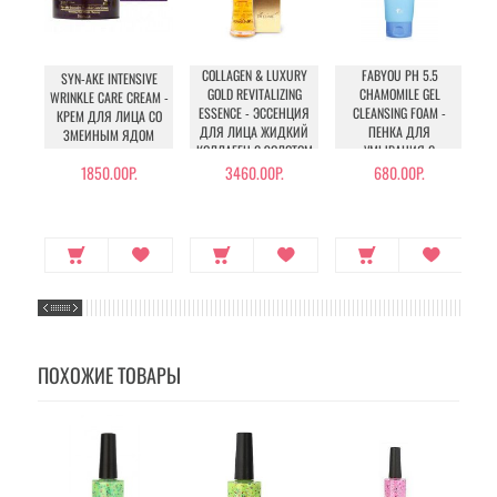
COLLAGEN & LUXURY
FABYOU PH 5.5
SYN-AKE INTENSIVE
GOLD REVITALIZING
CHAMOMILE GEL
WRINKLE CARE CREAM -
ESSENCE - ЭССЕНЦИЯ
CLEANSING FOAM -
У
КРЕМ ДЛЯ ЛИЦА СО
ДЛЯ ЛИЦА ЖИДКИЙ
ПЕНКА ДЛЯ
ЗМЕИНЫМ ЯДОМ
КОЛЛАГЕН С ЗОЛОТОМ
УМЫВАНИЯ С
РОМАШКОЙ
1850.00Р.
3460.00Р.
680.00Р.
ПОХОЖИЕ ТОВАРЫ