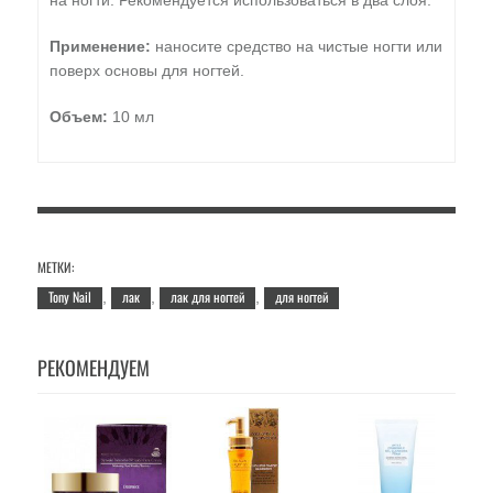
на ногти. Рекомендуется использоваться в два слоя.
Применение:
наносите средство на чистые ногти или
поверх основы для ногтей.
Объем:
10 мл
МЕТКИ:
Tony Nail
лак
лак для ногтей
для ногтей
,
,
,
РЕКОМЕНДУЕМ