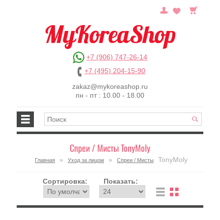
+7 (906) 747-26-14
+7 (495) 204-15-90
zakaz@mykoreashop.ru
пн - пт : 10.00 - 18.00
Спреи / Мисты TonyMoly
»
»
TonyMoly
Главная
Уход за лицом
Спреи / Мисты
Сортировка:
Показать: