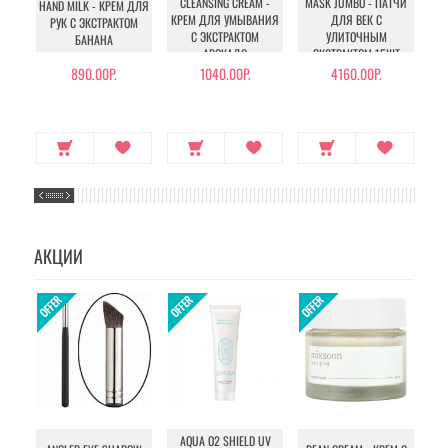
CLEANSING CREAM -
MASK JUMBO - ПАТЧИ
HAND MILK - КРЕМ ДЛЯ
BO
КРЕМ ДЛЯ УМЫВАНИЯ
ДЛЯ ВЕК С
РУК С ЭКСТРАКТОМ
С ЭКСТРАКТОМ
УЛИТОЧНЫМ
БАНАНА
АВОКАДО
ЭКСТРАКТОМ 15ШТ
890.00Р.
1040.00Р.
4160.00Р.
АКЦИИ
AQUA O2 SHIELD UV
B