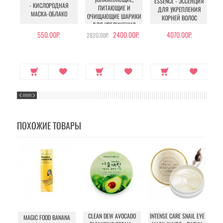
ESSENCE - ЭССЕНЦИЯ
- КИСЛОРОДНАЯ
ПИТАЮЩИЕ И
ДЛЯ УКРЕПЛЕНИЯ
МАСКА-ОБЛАКО
ОЧИЩАЮЩИЕ ШАРИКИ
КОРНЕЙ ВОЛОС
ДЛЯ УВЕЛИЧЕНИЯ
ОБЪЕМА ГРУДИ И
550.00Р.
2400.00Р.
4070.00Р.
2820.00Р.
БЕДЕР
ПОХОЖИЕ ТОВАРЫ
CLEAN DEW AVOCADO
INTENSE CARE SNAIL EYE
MAGIC FOOD BANANA
BU