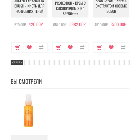
ANGLED EYE SHADOW
BEAN CREAM - КРЕМ С
PROTECTION - КРЕМ С
BRUSH - КИСТЬ ДЛЯ
ЭКСТРАКТОМ СОЕВЫХ
КИСЛОРОДОМ 3 В 1
УХ
НАНЕСЕНИЯ ТЕНЕЙ
БОБОВ
SPF50++++
420.00Р.
5382.00Р.
3700.00Р.
570.00Р.
6570.00Р.
4510.00Р.
105
ВЫ СМОТРЕЛИ