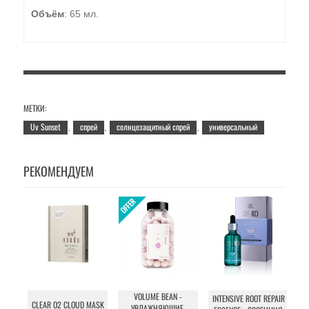
Объём
: 65 мл.
МЕТКИ:
Uv Sunset
спрей
солнцезащитный спрей
универсальный
,
,
,
РЕКОМЕНДУЕМ
VOLUME BEAN -
IN
INTENSIVE ROOT REPAIR
CLEAR O2 CLOUD MASK
УВЛАЖНЯЮЩИЕ,