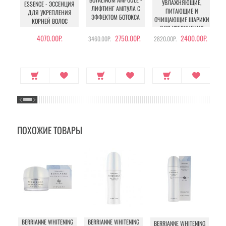
УВЛАЖНЯЮЩИЕ,
ESSENCE - ЭССЕНЦИЯ
ЛИФТИНГ АМПУЛА С
ПИТАЮЩИЕ И
У
ДЛЯ УКРЕПЛЕНИЯ
ЭФФЕКТОМ БОТОКСА
ОЧИЩАЮЩИЕ ШАРИКИ
КОРНЕЙ ВОЛОС
ДЛЯ УВЕЛИЧЕНИЯ
ОБЪЕМА ГРУДИ И
4070.00Р.
2750.00Р.
2400.00Р.
3460.00Р.
2820.00Р.
БЕДЕР
ПОХОЖИЕ ТОВАРЫ
BERRIANNE WHITENING
BERRIANNE WHITENING
BERRIANNE WHITENING
BE