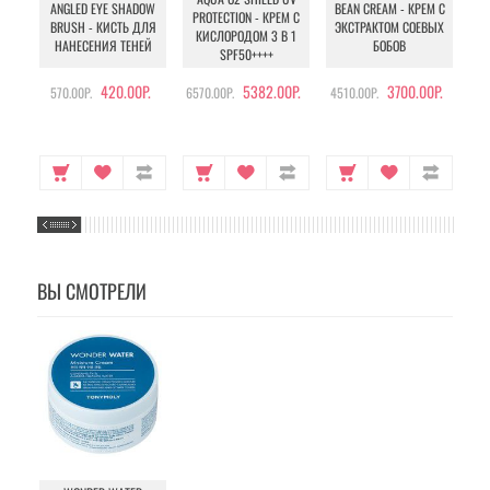
ANGLED EYE SHADOW
BEAN CREAM - КРЕМ С
PROTECTION - КРЕМ С
BRUSH - КИСТЬ ДЛЯ
ЭКСТРАКТОМ СОЕВЫХ
КИСЛОРОДОМ 3 В 1
УХ
НАНЕСЕНИЯ ТЕНЕЙ
БОБОВ
SPF50++++
420.00Р.
5382.00Р.
3700.00Р.
570.00Р.
6570.00Р.
4510.00Р.
105
ВЫ СМОТРЕЛИ