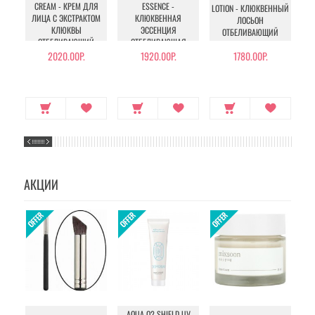
CREAM - КРЕМ ДЛЯ
ESSENCE -
LOTION - КЛЮКВЕННЫЙ
S
ЛИЦА С ЭКСТРАКТОМ
КЛЮКВЕННАЯ
ЛОСЬОН
КЛЮКВЫ
ЭССЕНЦИЯ
ОТБЕЛИВАЮЩИЙ
ОТБЕЛИВАЮЩИЙ
ОТБЕЛИВАЮЩАЯ
2020.00Р.
1920.00Р.
1780.00Р.
АКЦИИ
AQUA O2 SHIELD UV
B