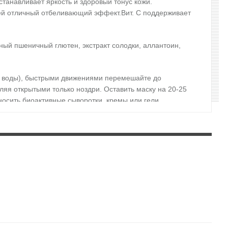
станавливает яркость и здоровый тонус кожи.
т ей отличный отбеливающий эффект.Вит. С поддерживает
нный пшеничный глютен, экстракт солодки, аллантоин,
 мл воды), быстрыми движениями перемешайте до
яя открытыми только ноздри. Оставить маску на 20-25
носить биоактивные сыворотки, кремы или гели