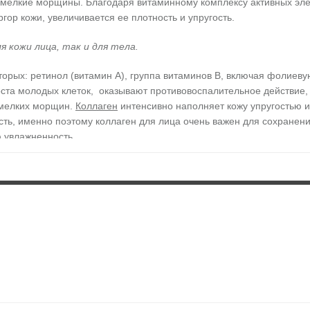
 и мелкие морщины. Благодаря витаминному комплексу активных э
ор кожи, увеличивается ее плотность и упругость.
я кожи лица, так и для тела.
орых: ретинол (витамин A), группа витаминов В, включая фолиевую
та молодых клеток, оказывают противовоспалительное действие,
 мелких морщин.
Коллаген
интенсивно наполняет кожу упругостью и
сть, именно поэтому коллаген для лица очень важен для сохранен
ю увлажненность.
кожу массажными движениями.