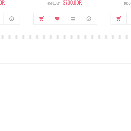
0Р.
3700.00Р.
4510.00Р.
10500