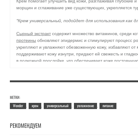
Крем помогает улучшить вид кожи, разглаживая глубокие
морщин и сглаживание уже существующих, укрепляется тург
*Крем универсальный, подойдет для использования как дл
Сырный экстракт
содержит множество витаминов, среди кот
протеины
обновляют эпидермис и стимулируют процесс рос
укрепляют и увлажняют обезвоженную кожу, избавляют от
поддерживают кожу изнутри, придают ей свежесть и гладко
в подкожной прослойке, что обеспечивает коже постоянну
Применение
: нанесите небольшое количество крема на 
Объем
: 320 мл.
МЕТКИ:
Wonder
крем
универсальный
увлажнение
питание
,
,
,
,
РЕКОМЕНДУЕМ