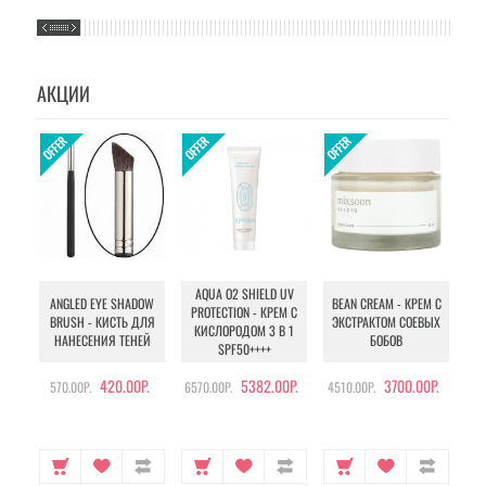
АКЦИИ
AQUA O2 SHIELD UV
B
ANGLED EYE SHADOW
BEAN CREAM - КРЕМ С
PROTECTION - КРЕМ С
BRUSH - КИСТЬ ДЛЯ
ЭКСТРАКТОМ СОЕВЫХ
КИСЛОРОДОМ 3 В 1
УХ
НАНЕСЕНИЯ ТЕНЕЙ
БОБОВ
SPF50++++
420.00Р.
5382.00Р.
3700.00Р.
570.00Р.
6570.00Р.
4510.00Р.
105