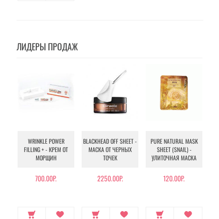
ЛИДЕРЫ ПРОДАЖ
WRINKLE POWER
BLACKHEAD OFF SHEET -
PURE NATURAL MASK
MU
FILLING + - КРЕМ ОТ
МАСКА ОТ ЧЕРНЫХ
SHEET (SNAIL) -
- 
МОРЩИН
ТОЧЕК
УЛИТОЧНАЯ МАСКА
Э
700.00Р.
2250.00Р.
120.00Р.