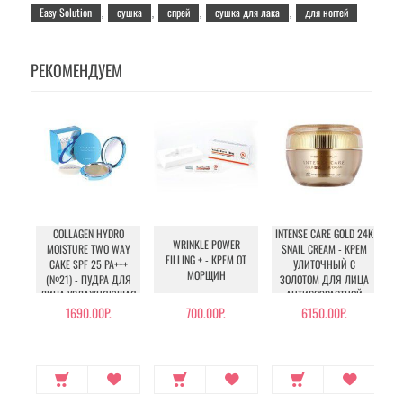
Easy Solution
сушка
спрей
сушка для лака
для ногтей
,
,
,
,
РЕКОМЕНДУЕМ
COLLAGEN HYDRO
INTENSE CARE GOLD 24K
S
WRINKLE POWER
MOISTURE TWO WAY
SNAIL CREAM - КРЕМ
FILLING + - КРЕМ ОТ
CAKE SPF 25 PA+++
УЛИТОЧНЫЙ С
МОРЩИН
(№21) - ПУДРА ДЛЯ
ЗОЛОТОМ ДЛЯ ЛИЦА
ЛИЦА УВЛАЖНЯЮЩАЯ
АНТИВОЗРАСТНОЙ
С КОЛЛАГЕНОМ (№21)
1690.00Р.
700.00Р.
6150.00Р.