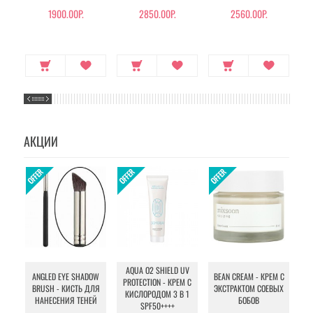
1900.00Р.
2850.00Р.
2560.00Р.
АКЦИИ
AQUA O2 SHIELD UV
B
ANGLED EYE SHADOW
BEAN CREAM - КРЕМ С
PROTECTION - КРЕМ С
BRUSH - КИСТЬ ДЛЯ
ЭКСТРАКТОМ СОЕВЫХ
КИСЛОРОДОМ 3 В 1
УХ
НАНЕСЕНИЯ ТЕНЕЙ
БОБОВ
SPF50++++