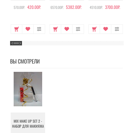
420.00Р.
5382.00Р.
3700.00Р.
570.00Р.
6570.00Р.
4510.00Р.
105
ВЫ СМОТРЕЛИ
MIX MAKE UP SET 2 -
НАБОР ДЛЯ МАКИЯЖА