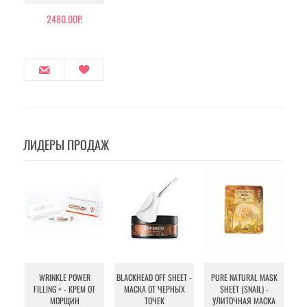
2480.00Р.
ЛИДЕРЫ ПРОДАЖ
WRINKLE POWER
BLACKHEAD OFF SHEET -
PURE NATURAL MASK
MU
FILLING + - КРЕМ ОТ
МАСКА ОТ ЧЕРНЫХ
SHEET (SNAIL) -
- 
МОРЩИН
ТОЧЕК
УЛИТОЧНАЯ МАСКА
Э