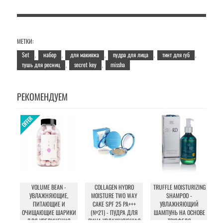
МЕТКИ:
Set
набор
для макияжа
пудра для лица
тинт для губ
,
,
,
,
,
тушь для ресниц
secret key
missha
,
,
РЕКОМЕНДУЕМ
VOLUME BEAN -
COLLAGEN HYDRO
TRUFFLE MOISTURIZING
U
УВЛАЖНЯЮЩИЕ,
MOISTURE TWO WAY
SHAMPOO -
ПИТАЮЩИЕ И
CAKE SPF 25 PA+++
УВЛАЖНЯЮЩИЙ
У
ОЧИЩАЮЩИЕ ШАРИКИ
(№21) - ПУДРА ДЛЯ
ШАМПУНЬ НА ОСНОВЕ
ДЛЯ УВЕЛИЧЕНИЯ
ЛИЦА УВЛАЖНЯЮЩАЯ
ТРЮФЕЛЯ