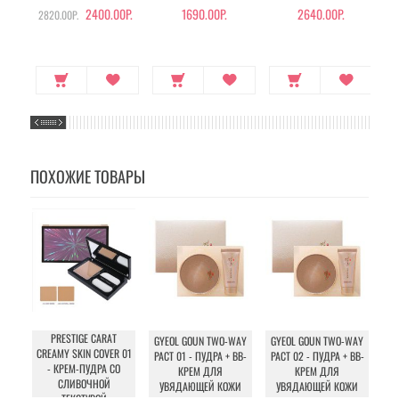
ОБЪЕМА ГРУДИ И
С КОЛЛАГЕНОМ (№21)
2400.00Р.
1690.00Р.
2640.00Р.
2820.00Р.
БЕДЕР
ПОХОЖИЕ ТОВАРЫ
PRESTIGE CARAT
GYEOL GOUN TWO-WAY
GYEOL GOUN TWO-WAY
GY
CREAMY SKIN COVER 01
PACT 01 - ПУДРА + BB-
PACT 02 - ПУДРА + BB-
PA
- КРЕМ-ПУДРА СО
КРЕМ ДЛЯ
КРЕМ ДЛЯ
СЛИВОЧНОЙ
УВЯДАЮЩЕЙ КОЖИ
УВЯДАЮЩЕЙ КОЖИ
У
ТЕКСТУРОЙ