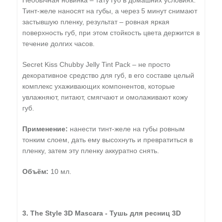
Необычная новинка – тату губ в домашних условиях.
Тинт-желе наносят на губы, а через 5 минут снимают
застывшую пленку, результат – ровная яркая
поверхность губ, при этом стойкость цвета держится в
течение долгих часов.
Secret Kiss Chubby Jelly Tint Pack – не просто
декоративное средство для губ, в его составе целый
комплекс ухаживающих компонентов, которые
увлажняют, питают, смягчают и омолаживают кожу
губ.
Применение:
нанести тинт-желе на губы ровным
тонким слоем, дать ему высохнуть и превратиться в
пленку, затем эту пленку аккуратно снять.
Объём:
10 мл.
3. The Style 3D Mascara - Тушь для ресниц 3D