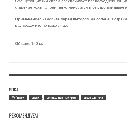
Солнцезащитный спрей обеспечивает превосходную защиту
старение кожи. Спрей легко наносится и быстро впитываетс
Применение:
наносите перед выходом на солнце. Встряхн
распределите по коже лица.
Объем:
150 мл
МЕТКИ:
My Sunny
спрей
солнцезащитный крем
спрей для тела
,
,
,
РЕКОМЕНДУЕМ