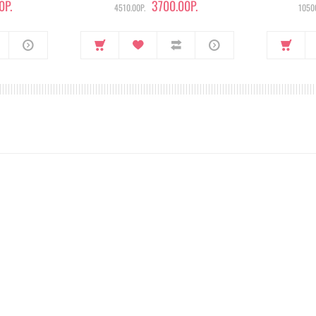
0Р.
3700.00Р.
4510.00Р.
10500