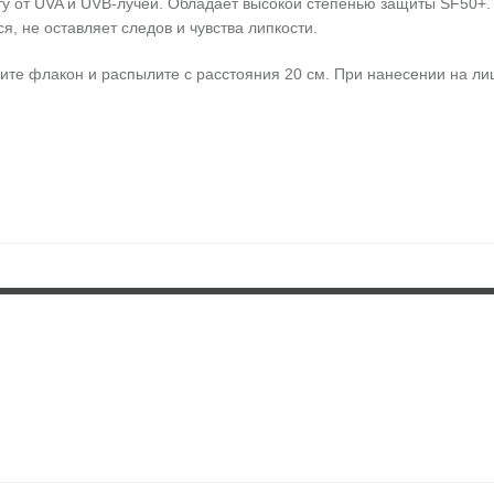
 от UVA и UVB-лучей. Обладает высокой степенью защиты SF50+.
я, не оставляет следов и чувства липкости.
ите флакон и распылите с расстояния 20 см. При нанесении на ли