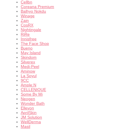
Cellbn
Coreana Premium
Balhyo Nokdu
Winage
Zain
CosRX
Nightingale
RiRe
Innisfree
The Face Shop
Bueno
May Island
Skindom
Silverex
Medi-Peel
Aminow
La Soyul
9CC
Ample:N
CELLENIQUE
Some By Mi
Neogen
Wonder Bath
Ellevon
AprilSkin
JM Solution
WellDerma
Masil