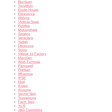
Berrisom
TonyMoly
Etude House
Elizavecca
Welcos
Victoria Soap
Petitfee
Mukunghwa
Sinabro
Veraclara
Yadah
Deoproce
Scinic
Village 11 Factory
Marchen
Wish Formula
Pamswell
Prettian
Whamisa
IPSE
Ekel
A'pieu
Ayoume
Secret Skin
Tosowoong
Farm Stay
Yu.R
J&G Cosmetics