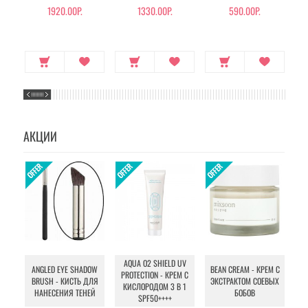
1920.00Р.
1330.00Р.
590.00Р.
АКЦИИ
AQUA O2 SHIELD UV
B
ANGLED EYE SHADOW
BEAN CREAM - КРЕМ С
PROTECTION - КРЕМ С
BRUSH - КИСТЬ ДЛЯ
ЭКСТРАКТОМ СОЕВЫХ
КИСЛОРОДОМ 3 В 1
УХ
НАНЕСЕНИЯ ТЕНЕЙ
БОБОВ
SPF50++++