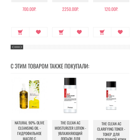
700.00Р.
2250.00Р.
120.00Р.
С ЭТИМ ТОВАРОМ ТАКЖЕ ПОКУПАЛИ:
NATURAL 90% OLIVE
THE CLEAN AC
THE CLEAN AC
S
CLEANSING OIL -
MOISTURIZER LOTION -
CLARIFYING TONER -
C
ГИДРОФИЛЬНОЕ
УВЛАЖНЯЮЩИЙ
ТОНЕР ДЛЯ
МАСЛО С
ЛОСЬОН ДЛЯ
ПРОБЛЕМНОЙ КОЖИ