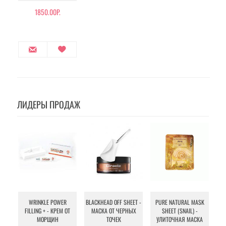
1850.00Р.
ЛИДЕРЫ ПРОДАЖ
WRINKLE POWER
BLACKHEAD OFF SHEET -
PURE NATURAL MASK
MU
FILLING + - КРЕМ ОТ
МАСКА ОТ ЧЕРНЫХ
SHEET (SNAIL) -
- 
МОРЩИН
ТОЧЕК
УЛИТОЧНАЯ МАСКА
Э