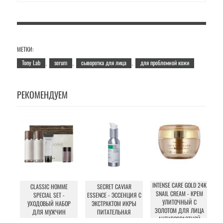
МЕТКИ:
Tony Lab
serum
сыворотка для лица
для проблемной кожи
,
,
,
РЕКОМЕНДУЕМ
INTENSE CARE GOLD 24K
CLASSIC HOMME
SECRET CAVIAR
I
SNAIL CREAM - КРЕМ
SPECIAL SET -
ESSENCE - ЭССЕНЦИЯ С
E
УЛИТОЧНЫЙ С
УХОДОВЫЙ НАБОР
ЭКСТРАКТОМ ИКРЫ
ЗОЛОТОМ ДЛЯ ЛИЦА
ДЛЯ МУЖЧИН
ПИТАТЕЛЬНАЯ
АНТИВОЗРАСТНОЙ