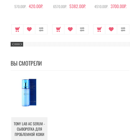
420.00Р.
5382.00Р.
3700.00Р.
570.00Р.
6570.00Р.
4510.00Р.
105
ВЫ СМОТРЕЛИ
TONY LAB AC SERUM -
СЫВОРОТКА ДЛЯ
ПРОБЛЕМНОЙ КОЖИ