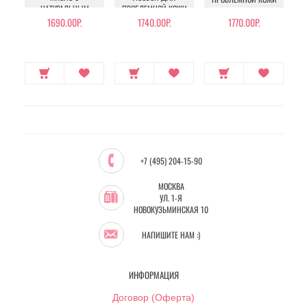
НАТУРАЛЬНЫМ
ПРОБЛЕМНОЙ КОЖИ
МАСЛОМ ОЛИВЫ
1690.00Р.
1740.00Р.
1770.00Р.
+7 (495) 204-15-90
МОСКВА
УЛ. 1-Я
НОВОКУЗЬМИНСКАЯ 10
НАПИШИТЕ НАМ :)
ИНФОРМАЦИЯ
Договор (Оферта)