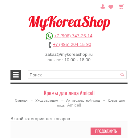
+7 (906) 747-26-14
+7 (495) 204-15-90
zakaz@mykoreashop.ru
пн - пт : 10.00 - 18.00
Кремы для лица Amicell
»
»
»
Главная
Уход за лицом
Антивозрастной уход
Кремы для
Amicell
лица
В этой категории нет товаров.
ПРОДОЛЖИТЬ