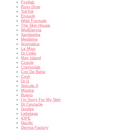
Firstlab
Rosy Drop
TokTok
Enough
Wish Formula
The Skin House
WellDerma
Sandawha
Meditime
Aromatica
La Miso
Dr.Cellio
May Island
Ciracle
Cremorlab
Cos De Baha
Coxir
Dr.G
Spicule-X
Missha
Bueno
I'm Sorry For My Skin
Dr.Ceuracle
Soofee
Lebelage
IOPE
Nacific
Derma Factory