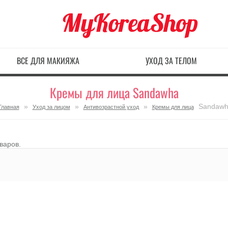
ВСЕ ДЛЯ МАКИЯЖА
УХОД ЗА ТЕЛОМ
Кремы для лица Sandawha
»
»
»
Sandawh
Главная
Уход за лицом
Антивозрастной уход
Кремы для лица
оваров.