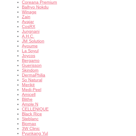
Coreana Premium
Balhyo Nokdu
Winage
Zain
Avajar
CosRX
Jungnani
A.H.C.
JM Solution
Ayoume
La Soyul
Joycos
Bergamo
Guerisson
Skindom
DermaPhilia
So Natural
Merikit
Medi-Peel
Amicell
Blithe
Ample:N
CELLENIQUE
Black Rice
Steblanc
Biomax
3W Clinic
Pyunkang Yul