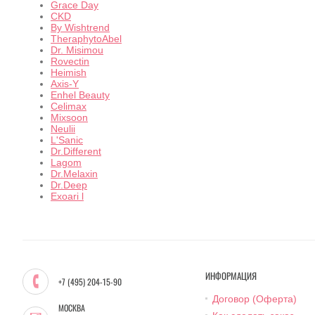
Grace Day
CKD
By Wishtrend
TheraphytoAbel
Dr. Misimou
Rovectin
Heimish
Axis-Y
Enhel Beauty
Celimax
Mixsoon
Neulii
L'Sanic
Dr.Different
Lagom
Dr.Melaxin
Dr.Deep
Exoari l
ИНФОРМАЦИЯ
+7 (495) 204-15-90
Договор (Оферта)
МОСКВА