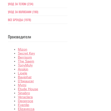
УХОД ЗА ТЕЛОМ (234)
УХОД ЗА ВОЛОСАМИ (190)
ВСЕ БРЕНДЫ (1978)
Производители
Mizon
Secret Key
Berrisom
The Saem
TonyMoly
Anskin
Lioele
Baviphat
D'beaucer
Mymi
Etude House
Sinabro
Veraclara
Deoproce
Eyenlip
Elizavecca