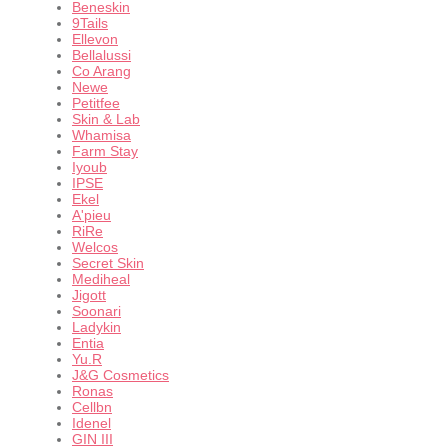
Beneskin
9Tails
Ellevon
Bellalussi
Co Arang
Newe
Petitfee
Skin & Lab
Whamisa
Farm Stay
Iyoub
IPSE
Ekel
A'pieu
RiRe
Welcos
Secret Skin
Mediheal
Jigott
Soonari
Ladykin
Entia
Yu.R
J&G Cosmetics
Ronas
Cellbn
Idenel
GIN III