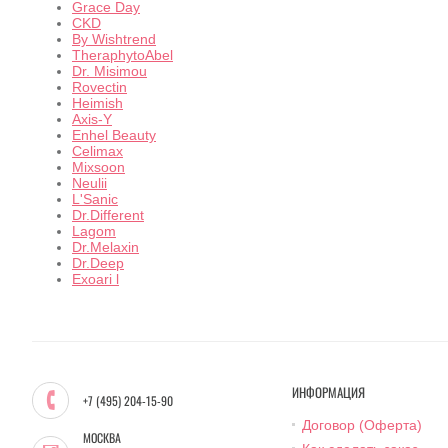
Grace Day
CKD
By Wishtrend
TheraphytoAbel
Dr. Misimou
Rovectin
Heimish
Axis-Y
Enhel Beauty
Celimax
Mixsoon
Neulii
L'Sanic
Dr.Different
Lagom
Dr.Melaxin
Dr.Deep
Exoari l
ИНФОРМАЦИЯ
+7 (495) 204-15-90
Договор (Оферта)
МОСКВА