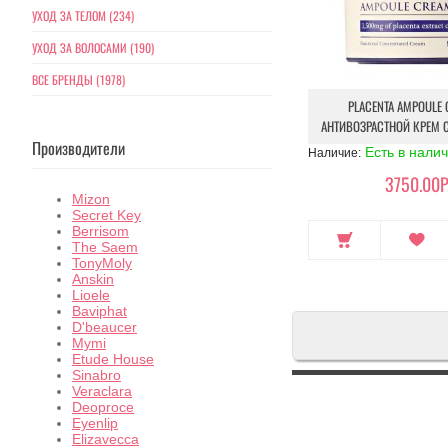
УХОД ЗА ТЕЛОМ (234)
УХОД ЗА ВОЛОСАМИ (190)
ВСЕ БРЕНДЫ (1978)
PLACENTA AMPOULE 
АНТИВОЗРАСТНОЙ КРЕМ 
Производители
Есть в нали
Наличие:
3750.00Р
Mizon
Secret Key
Berrisom
The Saem
TonyMoly
Anskin
Lioele
Baviphat
D'beaucer
Mymi
Etude House
Sinabro
Veraclara
Deoproce
Eyenlip
Elizavecca