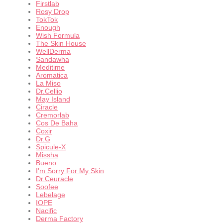
Firstlab
Rosy Drop
TokTok
Enough
Wish Formula
The Skin House
WellDerma
Sandawha
Meditime
Aromatica
La Miso
Dr.Cellio
May Island
Ciracle
Cremorlab
Cos De Baha
Coxir
Dr.G
Spicule-X
Missha
Bueno
I'm Sorry For My Skin
Dr.Ceuracle
Soofee
Lebelage
IOPE
Nacific
Derma Factory