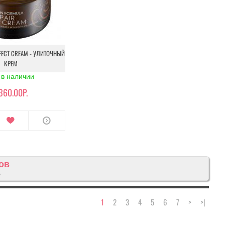
RFECT CREAM - УЛИТОЧНЫЙ
КРЕМ
 в наличии
360.00Р.
ов
5
1
2
3
4
5
6
7
>
>|