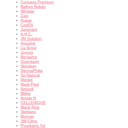
Coreana Premium
Balhyo Nokdu
Winage
Zain
Avajar
CosRX
Jungnani
A.H.C.
JM Solution
Ayoume
La Soyul
Joycos
Bergamo
Guerisson
Skindom
DermaPhilia
So Natural
Merikit
Medi-Peel
Amicell
Blithe
Ample:N
CELLENIQUE
Black Rice
Steblanc
Biomax
3W Clinic
Pyunkang Yul