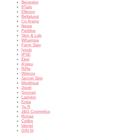
Beneskin
9Tails
Ellevon
Bellalussi
Co Arang
Newe
Petitfee
Skin & Lab
Whamisa
Farm Stay
Iyoub
IPSE
Ekel
A'pieu
RiRe
Welcos
Secret Skin
Mediheal
Jigott
Soonari
Ladykin
Entia
Yu.R
J&G Cosmetics
Ronas
Cellbn
Idenel
GIN III