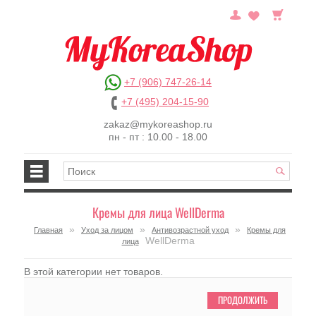
+7 (906) 747-26-14
+7 (495) 204-15-90
zakaz@mykoreashop.ru
пн - пт : 10.00 - 18.00
Кремы для лица WellDerma
»
»
»
Главная
Уход за лицом
Антивозрастной уход
Кремы для
WellDerma
лица
В этой категории нет товаров.
ПРОДОЛЖИТЬ