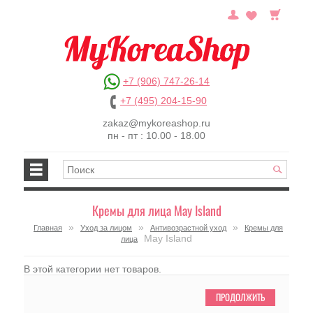
+7 (906) 747-26-14
+7 (495) 204-15-90
zakaz@mykoreashop.ru
пн - пт : 10.00 - 18.00
Кремы для лица May Island
»
»
»
Главная
Уход за лицом
Антивозрастной уход
Кремы для
May Island
лица
В этой категории нет товаров.
ПРОДОЛЖИТЬ